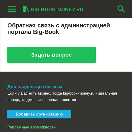
menu
search
BIG-BOOK-MONEY.RU
Обратная связь с администрацией
портала
Big-Book
Задать вопрос
Для владельцев бизнеса
Если у Вас есть бизнес, тогда big-book-money.ru - идеальная
площадка для поиска новых клиентов
Добавить организацию
Рекламные возможности