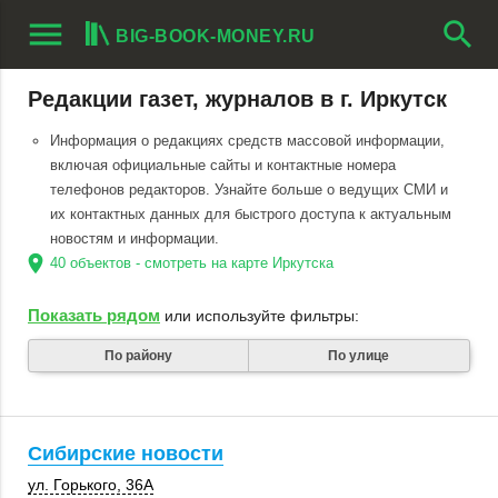
menu
search
BIG-BOOK-MONEY.RU
Редакции газет, журналов в г. Иркутск
Информация о редакциях средств массовой информации,
включая официальные сайты и контактные номера
телефонов редакторов. Узнайте больше о ведущих СМИ и
их контактных данных для быстрого доступа к актуальным
новостям и информации.
location_on
40 объектов - смотреть на карте Иркутска
Показать рядом
или используйте фильтры:
По району
По улице
Сибирские новости
ул. Горького
,
36А